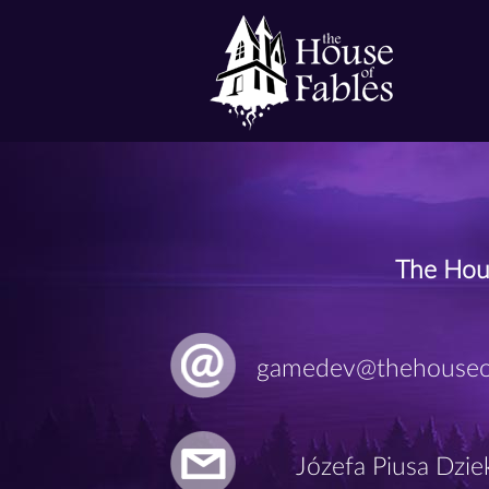
The House of
Fables
The Hous
gamedev@thehouseof
Józefa Piusa Dzie